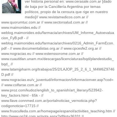
ver historia personal en: www.cerasale.com.ar [dado
de baja por la Cancillería Argentina por temas
políticos, propio de la censura que rige en nuestro
medio]// www.revistamedicos.com.ar //
www.quorumtuc.com.ar // www.sectorsalud.com.ar //
www.maimonides.edu //
weblog.maimonides.edu/farmacia/archives/UM_Informe_Autoevalua
cion_FyB.pdf - //
weblog.maimonides.edu/farmacia/archives/0216_Admin_FarmEcon.
pdf - // www.documentalistas.org.ar // www.cpcesfe2.org.ar //
www.nogracias.eu // www.estenssorome.com.ar //
www.cuautitlan.unam.mx/descargas/licenciaturas/bqd/plandestudio_
bqd_ //
www.latamjpharm.org/trabajos/25/2/LAJOP_25_2_6_1_M4M6Z9746
D.pdf //
www.nogracias.eu/v_juventud/informacion/informacionver.asp?cod=
// www.colfarse.com.ar //
www.proz.com/kudoz/english_to_spanish/art_literary/523942-
key_factors.html - 65k - //
www.llave.connmed.com.ar/portalnoticias_vernoticia.php?
codigonoticia=17715 //
www.frusculleda.com.ar/homepage/espanol/activities_teaching.htm //
http://www.on24.com.ar/nota.aspx?idNot=36331 ||