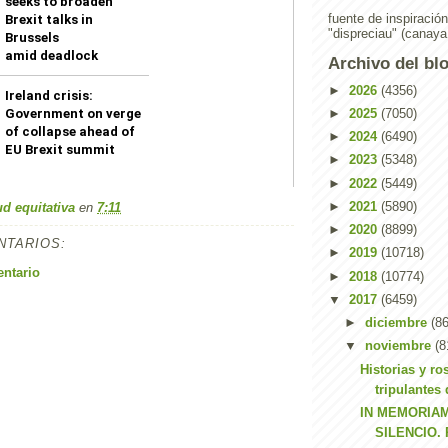
seeks to broaden
fuente de inspiració
Brexit talks in
"dispreciau" (canaya
Brussels
amid deadlock
Archivo del bl
►
2026
(4356)
Ireland crisis:
►
2025
(7050)
Government on verge
of collapse ahead of
►
2024
(6490)
EU Brexit summit
►
2023
(5348)
►
2022
(5449)
►
2021
(5890)
ud equitativa
en
7:11
►
2020
(8899)
NTARIOS:
►
2019
(10718)
entario
►
2018
(10774)
▼
2017
(6459)
►
diciembre
(86
▼
noviembre
(8
Historias y ro
tripulantes
IN MEMORIA
SILENCIO.