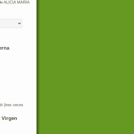
o de ALICIA MARÍA
erna
t (tres veces
a Virgen