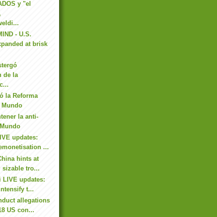
DOS y "el
,
eldi...
ND - U.S.
panded at brisk
stergó
n de la
c...
ó la Reforma
El Mundo
tener la anti-
l Mundo
IVE updates:
emonetisation ...
hina hints at
sizable tro...
 LIVE updates:
ntensify t...
duct allegations
18 US con...