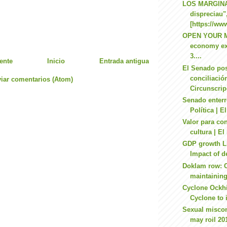
LOS MARGINA
dispreciau"
[https://www
OPEN YOUR MI
economy ex
3....
ente
Inicio
Entrada antigua
El Senado po
conciliació
iar comentarios (Atom)
Circunscrip
Senado enterr
Política | 
Valor para con
cultura | E
GDP growth L
Impact of d
Doklam row: C
maintaining 
Cyclone Ockhi
Cyclone to i
Sexual miscon
may roil 20