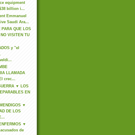
nce equipment
38 billion i...
dent Emmanuel
ive Saudi Ara...
 PARA QUE LOS
NO VISITEN TU
DOS y "el
,
eldi...
MBE
RIA LLAMADA
 crec...
GUERRA ▼ LOS
REPARABLES EN
 MENDIGOS ▼
AD DE LOS
...
 ENFERMOS ▼
s acusados de