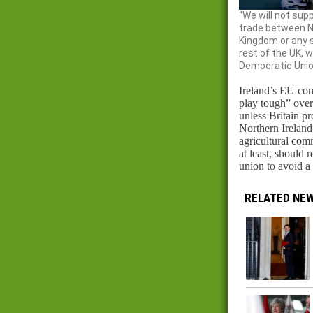
“We will not sup
trade between No
Kingdom or any s
rest of the UK, w
Democratic Union
Ireland’s EU co
play tough” over 
unless Britain p
Northern Ireland
agricultural comm
at least, should 
union to avoid a 
RELATED NE