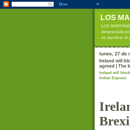
LOS M
LOS MARGINADOS
despreciada por
es sacrificar al
lunes, 27 de
Ireland will b
agreed | The 
Ireland will bloc
Indian Express
Irela
Brexi