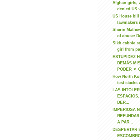
Afghan girls,
denied US v
US House bill 
lawmakers i
Sherin Mathe
of abuse: Do
Sikh cabbie s
girl from pa
ESTUPIDEZ 
DEMÁS MIS
PODER ▼ C
How North Kor
test stacks 
LAS INTOLE
ESPACIOS,
DER...
IMPERIOSA 
REFUNDAR
A PAR...
DESPERTAR 
ESCOMBRO