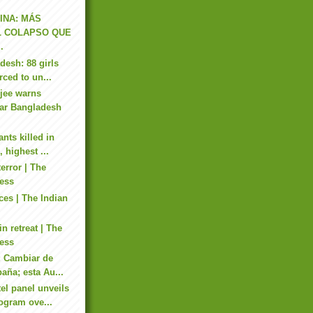
INA: MÁS
L COLAPSO QUE
.
desh: 88 girls
rced to un...
jee warns
ear Bangladesh
ants killed in
 highest ...
error | The
ress
ces | The Indian
in retreat | The
ress
l: Cambiar de
aña; esta Au...
el panel unveils
ogram ove...