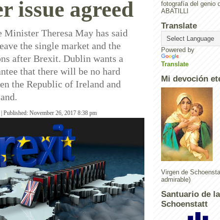
r issue agreed
fotografía del geni
ABATILLI
Translate
e Minister Theresa May has said
leave the single market and the
Powered by
ns after Brexit. Dublin wants a
Translate
ntee that there will be no hard
Mi devoción et
en the Republic of Ireland and
land.
 |
Published: November 26, 2017 8:38 pm
Virgen de Schoenstat
admirable)
Santuario de l
Schoenstatt