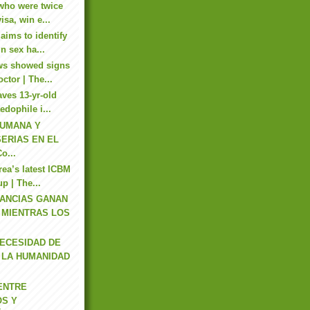
 who were twice
isa, win e...
aims to identify
n sex ha...
ws showed signs
ctor | The...
aves 13-yr-old
edophile i...
HUMANA Y
ERIAS EN EL
o...
ea’s latest ICBM
up | The...
RANCIAS GANAN
 MIENTRAS LOS
NECESIDAD DE
 LA HUMANIDAD
ENTRE
S Y