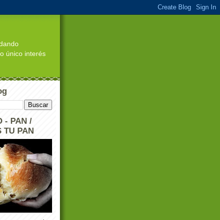
edando
o único interés
og
 - PAN /
 TU PAN