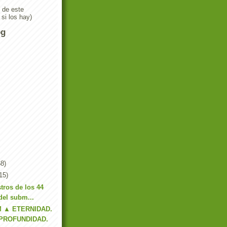
n de este
 si los hay)
og
8)
15)
stros de los 44
 del subm...
M ▲ ETERNIDAD.
 PROFUNDIDAD.