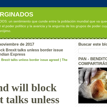
ARGINADOS
: un sentimiento que cunde entre la población mundial que va qu
 el poder político y la avaricia y la angurria de los grupos de poder cuy
 prójimo.
 noviembre de 2017
Buscar este bl
lock Brexit talks unless border issue
Indian Express
PAN - BENDITO
k Brexit talks unless border issue agreed | The
COMPARTIRÁS
nd will block
t talks unless