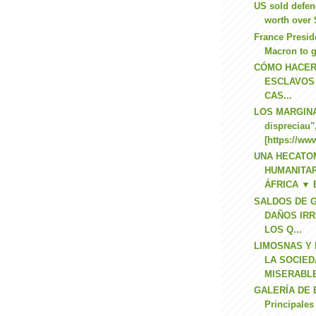
US sold defe
worth over $
France Presi
Macron to g
CÓMO HACER
ESCLAVOS 
CAS...
LOS MARGINA
dispreciau"
[https://www
UNA HECATO
HUMANITA
ÁFRICA ▼ El
SALDOS DE 
DAÑOS IR
LOS Q...
LIMOSNAS Y
LA SOCIED
MISERABLE
GALERÍA DE
Principale