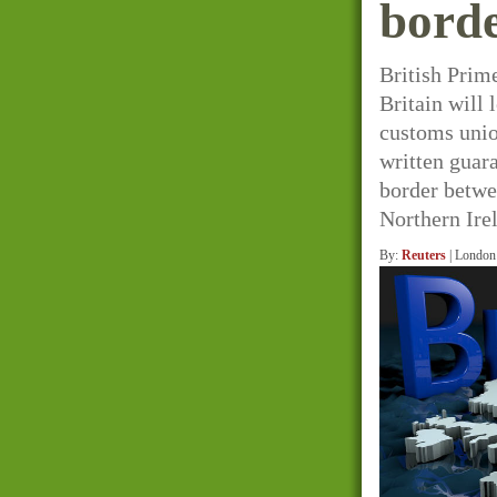
borde
British Prim
Britain will 
customs unio
written guara
border betwe
Northern Ire
By:
Reuters
| London