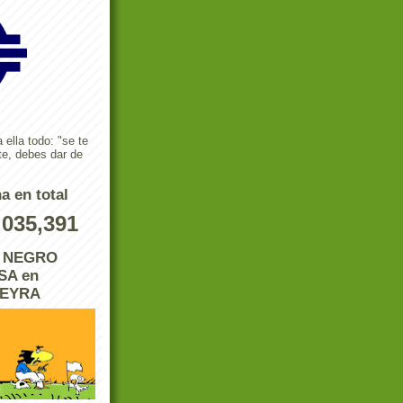
 ella todo: "se te
te, debes dar de
a en total
,035,391
L NEGRO
A en
REYRA