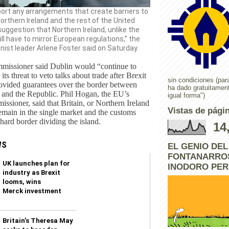
port any arrangements that create barriers to
rthern Ireland and the rest of the United
uggestion that Northern Ireland, unlike the
ill have to mirror European regulations,” the
ist leader Arlene Foster said on Saturday.
mmissioner said Dublin would “continue to
its threat to veto talks about trade after Brexit
sin condiciones (para
rovided guarantees over the border between
ha dado gratuitamen
 and the Republic. Phil Hogan, the EU’s
igual forma")
issioner, said that Britain, or Northern Ireland
Vistas de págin
remain in the single market and the customs
hard border dividing the island.
14
WS
EL GENIO DE
FONTANARROS
UK launches plan for
INODORO PE
industry as Brexit
looms, wins
Merck investment
Britain’s Theresa May