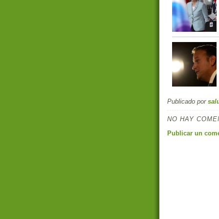
Publicado por
sal
NO HAY COME
Publicar un com