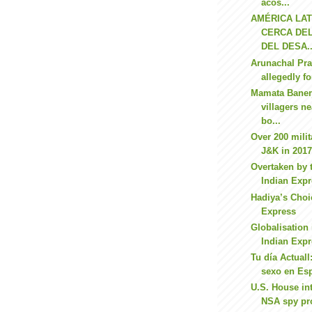
acos...
AMÉRICA LAT
CERCA DE
DEL DESA..
Arunachal Pra
allegedly fo
Mamata Baner
villagers n
bo...
Over 200 milit
J&K in 2017,
Overtaken by t
Indian Exp
Hadiya’s Choi
Express
Globalisation 
Indian Exp
Tu día Actual
sexo en Esp
U.S. House int
NSA spy pr