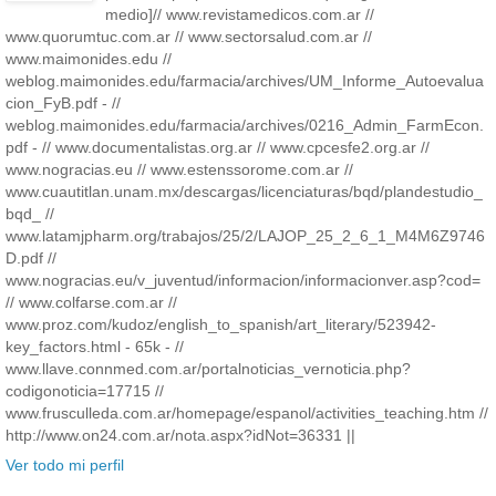
medio]// www.revistamedicos.com.ar //
www.quorumtuc.com.ar // www.sectorsalud.com.ar //
www.maimonides.edu //
weblog.maimonides.edu/farmacia/archives/UM_Informe_Autoevalua
cion_FyB.pdf - //
weblog.maimonides.edu/farmacia/archives/0216_Admin_FarmEcon.
pdf - // www.documentalistas.org.ar // www.cpcesfe2.org.ar //
www.nogracias.eu // www.estenssorome.com.ar //
www.cuautitlan.unam.mx/descargas/licenciaturas/bqd/plandestudio_
bqd_ //
www.latamjpharm.org/trabajos/25/2/LAJOP_25_2_6_1_M4M6Z9746
D.pdf //
www.nogracias.eu/v_juventud/informacion/informacionver.asp?cod=
// www.colfarse.com.ar //
www.proz.com/kudoz/english_to_spanish/art_literary/523942-
key_factors.html - 65k - //
www.llave.connmed.com.ar/portalnoticias_vernoticia.php?
codigonoticia=17715 //
www.frusculleda.com.ar/homepage/espanol/activities_teaching.htm //
http://www.on24.com.ar/nota.aspx?idNot=36331 ||
Ver todo mi perfil