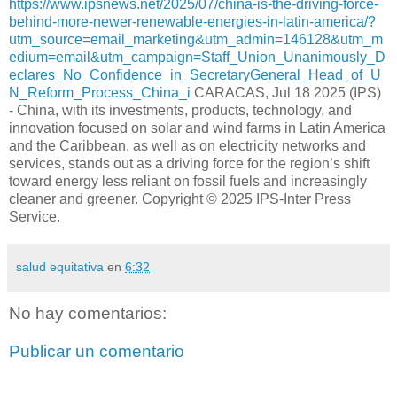
https://www.ipsnews.net/2025/07/china-is-the-driving-force-
behind-more-newer-renewable-energies-in-latin-america/?
utm_source=email_marketing&utm_admin=146128&utm_m
edium=email&utm_campaign=Staff_Union_Unanimously_D
eclares_No_Confidence_in_SecretaryGeneral_Head_of_U
N_Reform_Process_China_i
CARACAS, Jul 18 2025 (IPS)
- China, with its investments, products, technology, and
innovation focused on solar and wind farms in Latin America
and the Caribbean, as well as on electricity networks and
services, stands out as a driving force for the region’s shift
toward energy less reliant on fossil fuels and increasingly
cleaner and greener. Copyright © 2025 IPS-Inter Press
Service.
salud equitativa
en
6:32
No hay comentarios:
Publicar un comentario